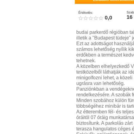
Szab
Értékelés:
16
0,0
budai parkerdő régióban tal
illetik a "Budapest tüdeje" j
Ezt az adottságot használjá
számos lehetőség nyílik ki
erdőkben a természet kedve
tehetnek.
A közelben elhelyezkedő V
testközelből láthatják az i
minigolfozni lehet, a közel
ugrásra van lehetőség.
Panziónkban a vendégeknek
rendelkezésére. A szobák f
Minden szobához külön fürd
többségéhez minibár is tart
Az étteremben fél- és telje
óráitól 07 óráig munkatársa
biztosítunk. A parkolás zárt 
terasza hangulatos céges 