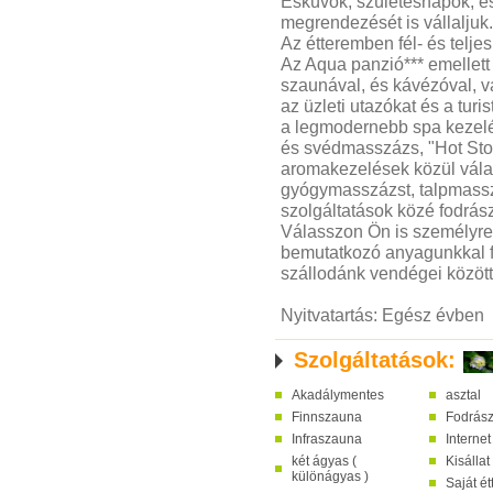
Esküvők, születésnapok, é
megrendezését is vállaljuk.
Az étteremben fél- és telje
Az Aqua panzió*** emellett
szaunával, és kávézóval, va
az üzleti utazókat és a tu
a legmodernebb spa kezelé
és svédmasszázs, "Hot St
aromakezelések közül vála
gyógymasszázst, talpmassz
szolgáltatások közé fodrász
Válasszon Ön is személyre 
bemutatkozó anyagunkkal fe
szállodánk vendégei között
Nyitvatartás: Egész évben
Szolgáltatások:
Akadálymentes
asztal
Finnszauna
Fodrás
Infraszauna
Internet
két ágyas (
Kisállat
különágyas )
Saját é