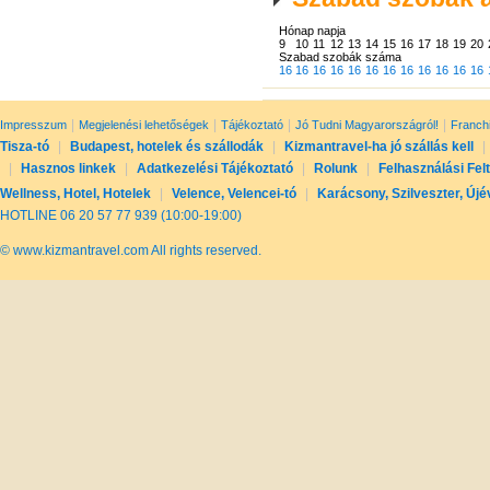
Hónap napja
9
10
11
12
13
14
15
16
17
18
19
20
Szabad szobák száma
16
16
16
16
16
16
16
16
16
16
16
16
|
|
|
|
Impresszum
Megjelenési lehetőségek
Tájékoztató
Jó Tudni Magyarországról!
Franch
Tisza-tó
|
Budapest, hotelek és szállodák
|
Kizmantravel-ha jó szállás kell
|
|
Hasznos linkek
|
Adatkezelési Tájékoztató
|
Rolunk
|
Felhasználási Fel
Wellness, Hotel, Hotelek
|
Velence, Velencei-tó
|
Karácsony, Szilveszter, Újé
HOTLINE 06 20 57 77 939 (10:00-19:00)
© www.kizmantravel.com All rights reserved.