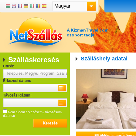
Magyar
A KizmanTravel.com
csoport tagja
Szálláskeresés
Szálláshely adatai
Úticél:
Érkezési dátum:
Távozási dátum:
Nem tudom érkezésem / távozásom
dátumát
Elküldöm ismerősömne