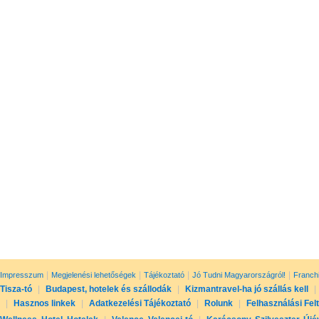
|
|
|
|
Impresszum
Megjelenési lehetőségek
Tájékoztató
Jó Tudni Magyarországról!
Franch
Tisza-tó
|
Budapest, hotelek és szállodák
|
Kizmantravel-ha jó szállás kell
|
|
Hasznos linkek
|
Adatkezelési Tájékoztató
|
Rolunk
|
Felhasználási Fel