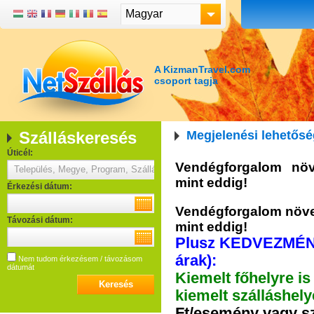
Magyar
A KizmanTravel.com
csoport tagja
Szálláskeresés
Megjelenési lehetős
Úticél:
Vendégforgalom nö
mint eddig!
Érkezési dátum:
Vendégforgalom növe
Távozási dátum:
mint eddig!
Plusz KEDVEZMÉNYE
árak):
Nem tudom érkezésem / távozásom
dátumát
Kiemelt főhelyre is
kiemelt szálláshel
Ft/esemény vagy sz