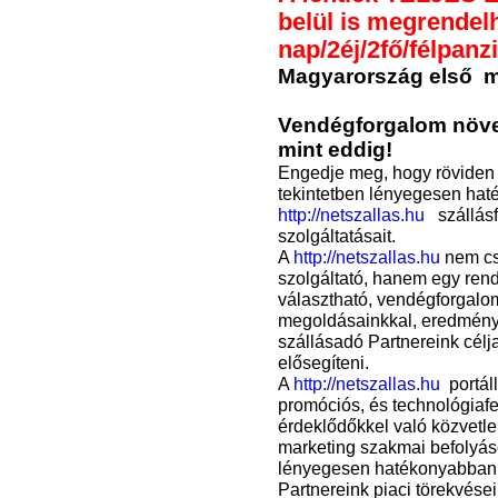
belül is megrendel
nap/2éj/2fő/félpanz
Magyarország első
m
Vendégforgalom növe
mint eddig!
Engedje meg, hogy röviden
tekintetben lényegesen ha
http://netszallas.hu
szállásf
szolgáltatásait.
A
http://netszallas.hu
nem cs
szolgáltató, hanem egy ren
választható, vendégforgalom
megoldásainkkal, eredményc
szállásadó Partnereink cé
elősegíteni.
A
http://netszallas.hu
portáll
promóciós, és technológiafe
érdeklődőkkel való közvetle
marketing szakmai befolyá
lényegesen hatékonyabban 
Partnereink piaci törekvése