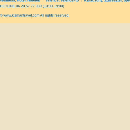
Wellness, Hotel, Hotelek
|
Velence, Velencei-tó
|
Karácsony, Szilveszter, Újé
HOTLINE 06 20 57 77 939 (10:00-19:00)
© www.kizmantravel.com All rights reserved.