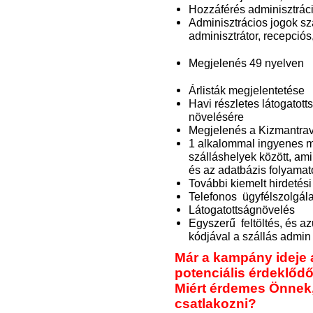
Hozzáférés adminisztrác
Adminisztrácios jogok szá
adminisztrátor, recepciós
Megjelenés 49 nyelven
Árlisták megjelentetése
Havi részletes látogatott
növelésére
Megjelenés a Kizmantra
1 alkalommal ingyenes me
szálláshelyek között, ami
és az adatbázis folyama
További kiemelt hirdetés
Telefonos ügyfélszolgál
Látogatottságnövelés
Egyszerű feltöltés, és az
kódjával a szállás admin 
Már a kampány ideje a
potenciális érdeklődő
Miért érdemes Önnek
csatlakozni?