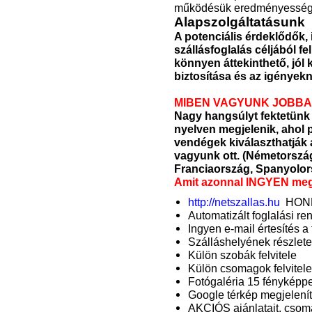
működésük eredményesség
Alapszolgáltatásunk
A potenciális érdeklődők, 
szállásfoglalás céljából 
könnyen áttekinthető, jól k
biztosítása és az igényekn
MIBEN VAGYUNK JOBBA
Nagy hangsúlyt fektetünk 
nyelven megjelenik, ahol 
vendégek kiválaszthatják 
vagyunk ott. (Németország
Franciaország, Spanyolor
Amit azonnal
INGYEN
meg
http://netszallas.hu
HONL
Automatizált foglalási r
Ingyen e-mail értesítés a
Szálláshelyének részlet
Külön szobák felvitele
Külön csomagok felvitele
Fotógaléria 15 fényképp
Google térkép megjelení
AKCIÓS ajánlatait, csomag