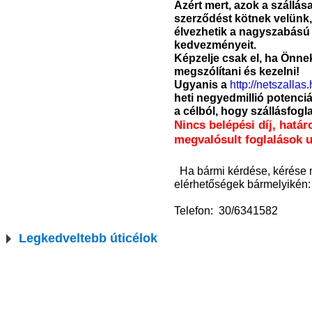
Azért mert, azok a szállás
szerződést kötnek velünk,
élvezhetik a nagyszabású
kedvezményeit.
Képzelje csak el, ha Önnek
megszólítani és kezelni!
Ugyanis a
http://netszallas
heti negyedmillió potenciá
a célból, hogy szállásfogl
Nincs belépési díj, hatá
megvalósult foglalások u
Ha bármi kérdése, kérése 
elérhetőségek bármelyikén:
Telefon: 30/6341582
Legkedveltebb úticélok