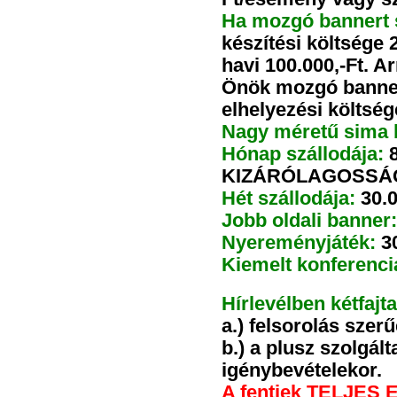
Ha
mozgó bannert
készítési költsége 
havi 100.000,-Ft
. A
Önök mozgó bannerj
elhelyezési költsége
Nagy méretű sima 
Hónap szállodája:
8
KIZÁRÓLAGOSSÁ
Hét szállodája:
30.0
Jobb oldali banner:
Nyereményjáték:
30
Kiemelt konferenci
Hírlevélben kétfaj
a.) felsorolás szerű
b.) a plusz szolgál
igénybevételekor.
A fentiek TELJES