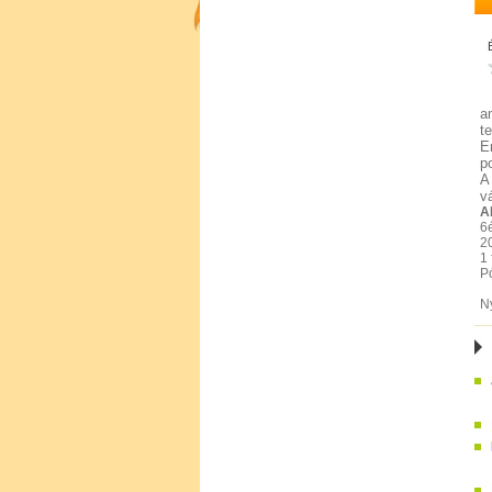
a
t
E
p
A
v
A
6é
2
1
P
N