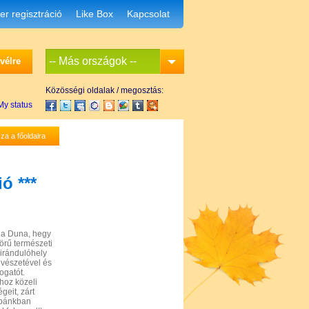
er regisztráció
Like Box
Kapcsolat
-- Más országok --
evélre
Közösségi oldalak / megosztás:
za a főoldalra
ó ***
 a Duna, hegy
örű természeti
kirándulóhely
vészetével és
ogatót.
hoz közeli
eit, zárt
obánkban