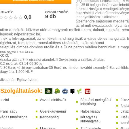
(legtöbb kádas fürdőszobás, TV-vel
kb. 35 fő befogadására van lehet
terem biztosítja a vendégek kény
Szabad szobák:
Értékelés:
étkezését,ill.zártkörű rendezvény
9 db
0,0
lebonyolítására is alkalmas.
Szentendre sajátosan mediterrá
az elmúlt évszázadok folyamán a
mikor a törökök kiűzése után a magyarok mellett szerb, dalmát, szlovák, ném
elepesek népesítették be.
nnek a felvirágzásnak az emlékeit mindmáig őrzik a város délies hangulatú, b
olgárházai, templomai, macskaköves utcácskái, szűk sikátorai.
 település dimbes-dombos utcáin és a Duna parton sétálva bennünket is magá
áros egyéni varázsa.
KCIÓ:
jszaka után a 7-ik éjszaka ajándék,ill 3éves korig a szállás díjtalan.
012-es árak: 03.14-09.30-ig
 fő 30Euró, két fő egy szobában 35 Euró, és minden további személy 5 Eu.-val több.
ótágy ára: 1.500 HUF
yitvatartás: Egész évben
Szolgáltatások:
asztal
Asztali etetőszék
Bébi étel melegítési
étke
lehetőség
fotel
Franciaágy
Gyerekágynemű
Hálós kiságy
Jatsz
kádas fürdőszoba
Kerthelység
két ágyas (
Kisál
különágyas )
kom
Lázmérő
Masszázs
Saját parkoló
Szab