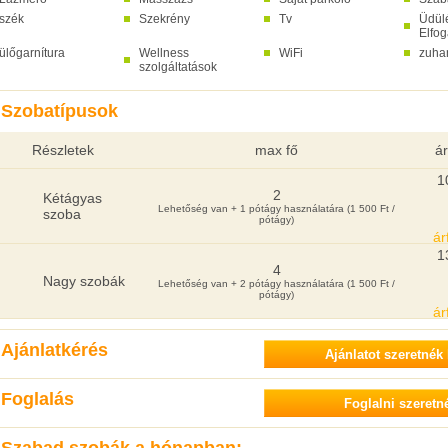
szék
Szekrény
Tv
Üdül
Elfo
ülőgarnítura
Wellness
WiFi
zuha
szolgáltatások
Szobatípusok
Részletek
max fő
ár
1
2
Kétágyas
Lehetőség van + 1 pótágy használatára (1 500 Ft /
szoba
pótágy)
ár
1
4
Nagy szobák
Lehetőség van + 2 pótágy használatára (1 500 Ft /
pótágy)
ár
Ajánlatkérés
Foglalás