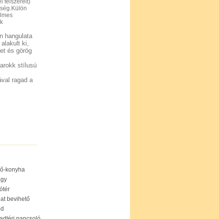
 felszerelt)
őség.Külön
elmes
ek
n hangulata
lakult ki,
et és görög
arokk stílusú
val ragad a
ző-konyha
ágy
ótér
lat bevihető
ód
adtéri pancsoló