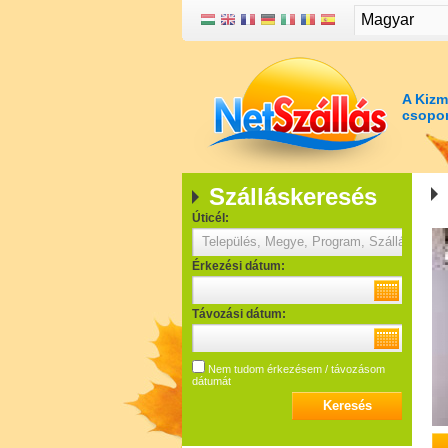
Magyar
A Kizm
csopor
Szálláskeresés
Úticél:
Érkezési dátum:
Távozási dátum:
Nem tudom érkezésem / távozásom
dátumát