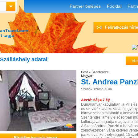
Partner belépés
Főoldal
Partn
Feliratkozás hírl
anTravel.com
t tagja
Szálláshely adatai
Viss
Pest
»
Szentendre
Magyar
St. Andrea Panzi
Szobák száma: 9 db
Akció: 6éj = 7 éj!
Dunakanyar kapujában, a Pilis és
és sík vidék találkozásánál, gyöny
környezetben található a kedvelt 
Szentendre, amely elsősorban mű
kultúrájával ragadja magával a lát
A Szent Andrea Panzió a belváros
zöldövezetben várja kedves vendég
parkolóval,kerthelységgel. 15 sz
Elküldöm ismerősömnek