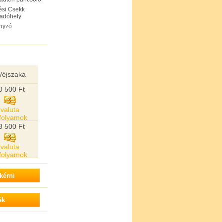
ési Csekk
gadóhely
nyzó
/éjszaka
0 500 Ft
valuta
folyamok
3 500 Ft
valuta
folyamok