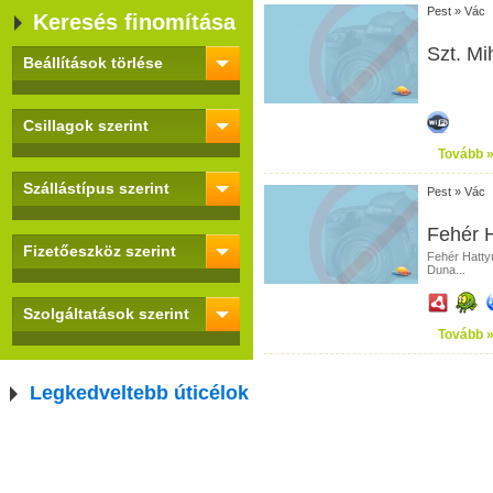
Pest
»
Vác
Keresés finomítása
Szt. Mi
Beállítások törlése
Csillagok szerint
Tovább 
Szállástípus szerint
Pest
»
Vác
Fehér H
Fizetőeszköz szerint
Fehér Hatty
Duna...
Szolgáltatások szerint
Tovább 
Legkedveltebb úticélok