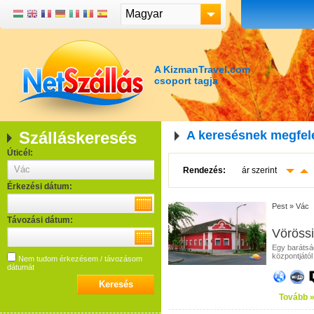
Magyar
A KizmanTravel.com
csoport tagja
Szálláskeresés
A keresésnek megfel
Úticél:
Rendezés:
ár szerint
Érkezési dátum:
Pest
»
Vác
Távozási dátum:
Vörössi
Egy barátság
központjától
Nem tudom érkezésem / távozásom
dátumát
Tovább 