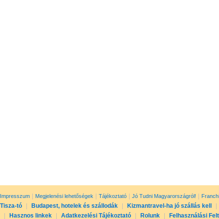
|
|
|
|
Impresszum
Megjelenési lehetőségek
Tájékoztató
Jó Tudni Magyarországról!
Franch
Tisza-tó
|
Budapest, hotelek és szállodák
|
Kizmantravel-ha jó szállás kell
|
|
Hasznos linkek
|
Adatkezelési Tájékoztató
|
Rolunk
|
Felhasználási Fel