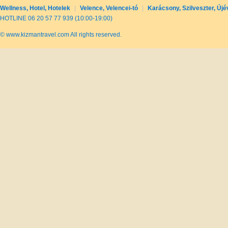
Wellness, Hotel, Hotelek
|
Velence, Velencei-tó
|
Karácsony, Szilveszter, Újé
HOTLINE 06 20 57 77 939 (10:00-19:00)
© www.kizmantravel.com All rights reserved.