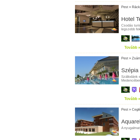
Pest
»
Ráck
Hotel T
Csodás turi
legszebb fek
Tovább 
Pest
»
Zsá
Szépia 
Szállodánk e
Medencében. 
Tovább 
Pest
»
Cegl
Aquarel
A nyugalmat,