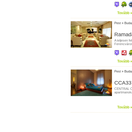
Tovább 
Pest
»
Buda
Ramada
A teljesen f
Ferencváros
Tovább 
Pest
»
Buda
CCA33 
CENTRAL CA
apartmanoka
Tovább 