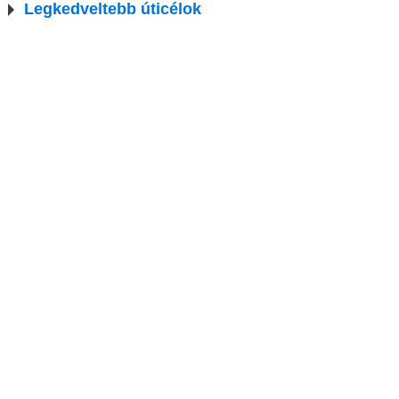
Legkedveltebb úticélok