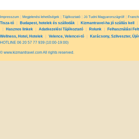
|
|
|
|
Impresszum
Megjelenési lehetőségek
Tájékoztató
Jó Tudni Magyarországról!
Franch
Tisza-tó
|
Budapest, hotelek és szállodák
|
Kizmantravel-ha jó szállás kell
|
|
Hasznos linkek
|
Adatkezelési Tájékoztató
|
Rolunk
|
Felhasználási Fel
Wellness, Hotel, Hotelek
|
Velence, Velencei-tó
|
Karácsony, Szilveszter, Újé
HOTLINE 06 20 57 77 939 (10:00-19:00)
© www.kizmantravel.com All rights reserved.