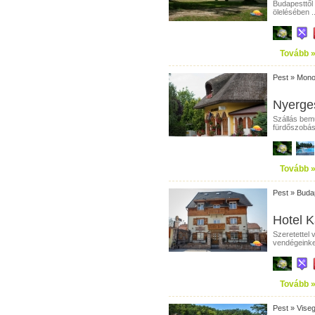
Budapesttől
ölelésében ..
Tovább 
Pest
»
Mono
Nyerges
Szállás bem
fürdőszobás,
Tovább 
Pest
»
Buda
Hotel K
Szeretettel 
vendégeinke
Tovább 
Pest
»
Vise