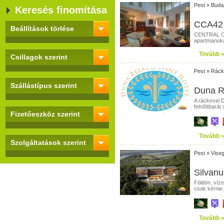
Pest
»
Buda
Keresés finomítása
CCA42 
Beállítások törlése
CENTRAL CA
apartmanoka
Tovább 
Csillagok szerint
Pest
»
Ráck
Szállástípus szerint
Duna Re
A ráckevei
felnőttbarát
Fizetőeszköz szerint
Tovább 
Szolgáltatások szerint
Pest
»
Vise
Silvanu
Földön, víz
csak kérnie.
Tovább 