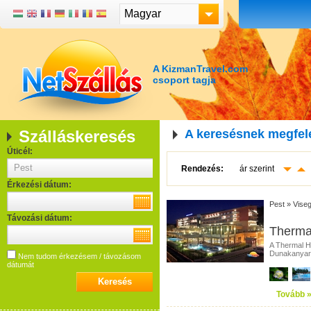
Magyar
A KizmanTravel.com
csoport tagja
Szálláskeresés
A keresésnek megfel
Úticél:
Rendezés:
ár szerint
Érkezési dátum:
Pest
»
Vise
Távozási dátum:
Thermal
A Thermal Ho
Dunakanyarba
Nem tudom érkezésem / távozásom
dátumát
Tovább 