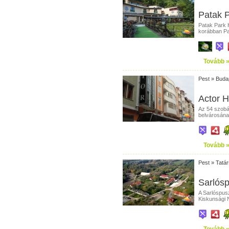
Patak P
Patak Park 
korábban Pat
Tovább 
Pest
»
Buda
Actor H
Az 54 szobá
belvárosának 
Tovább 
Pest
»
Tatá
Sarlósp
A Sarlóspusz
Kiskunsági N