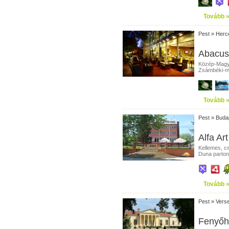
Tovább 
Pest
»
Herc
Abacus 
Közép-Magya
Zsámbéki-me
Tovább 
Pest
»
Buda
Alfa Art
Kellemes, c
Duna parton 
Tovább 
Pest
»
Vers
Fenyőha