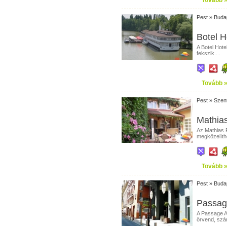
Tovább 
Pest
»
Buda
Botel Ho
A Botel Hote
fekszik....
Tovább 
Pest
»
Szen
Mathias
Az Mathias 
megközelíth
Tovább 
Pest
»
Buda
Passag
A Passage A
örvend, szá