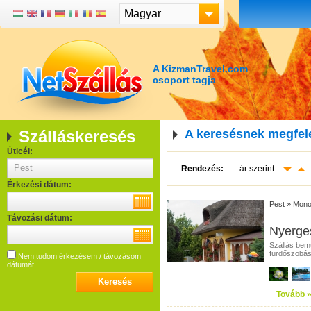
Magyar
A KizmanTravel.com
csoport tagja
Szálláskeresés
A keresésnek megfel
Úticél:
Rendezés:
ár szerint
Érkezési dátum:
Pest
»
Mono
Távozási dátum:
Nyerges
Szállás bem
fürdőszobás,
Nem tudom érkezésem / távozásom
dátumát
Tovább 