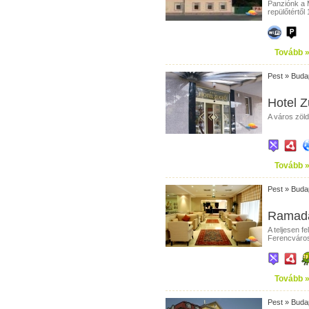
Panziónk a 
repülőtértől
Tovább 
Pest
»
Buda
Hotel Z
A város zöl
Tovább 
Pest
»
Buda
Ramada
A teljesen f
Ferencváros
Tovább 
Pest
»
Buda