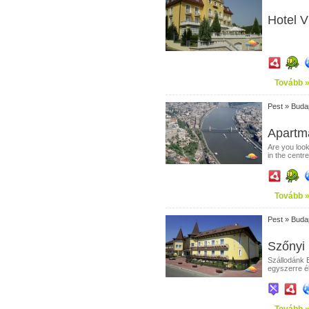
Hotel V
Tovább 
Pest
»
Buda
Apartm
Are you loo
in the centre
Tovább 
Pest
»
Buda
Szőnyi 
Szállodánk 
egyszerre él