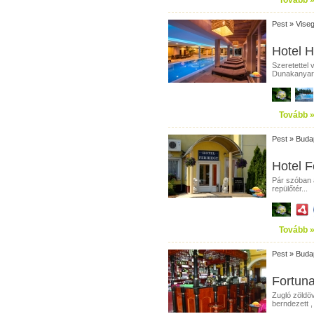
Tovább 
Pest
»
Vise
Hotel H
Szeretettel 
Dunakanyar t
Tovább 
Pest
»
Buda
Hotel F
Pár szóban a
repülőtér...
Tovább 
Pest
»
Buda
Fortuna
Zugló zöldöv
berndezett ,