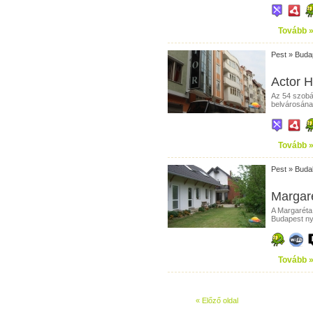
Tovább 
Pest
»
Buda
Actor H
Az 54 szobá
belvárosának 
Tovább 
Pest
»
Buda
Margar
A Margaréta
Budapest nyu
Tovább 
« Előző oldal