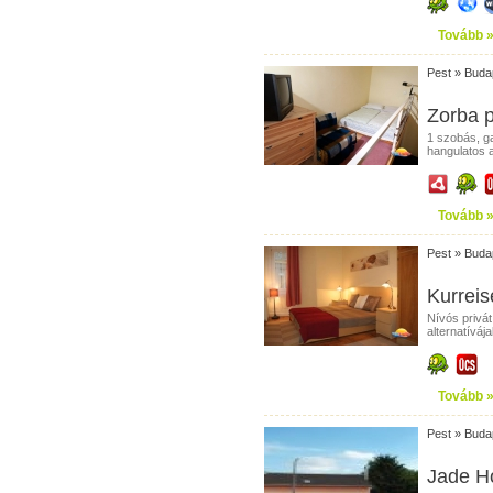
Tovább 
Pest
»
Buda
Zorba p
1 szobás, ga
hangulatos 
Tovább 
Pest
»
Buda
Kurrei
Nívós privá
alternatíváj
Tovább 
Pest
»
Buda
Jade H