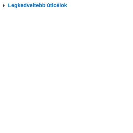
Legkedveltebb úticélok