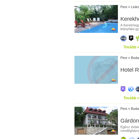
Pest
»
Leán
Kerekh
A Kerekhegy
leányfalui g
Tovább 
Pest
»
Buda
Hotel R
Tovább 
Pest
»
Buda
Gárdon
Egész évben
vendégházun