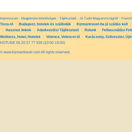
|
|
|
|
Impresszum
Megjelenési lehetőségek
Tájékoztató
Jó Tudni Magyarországról!
Franch
Tisza-tó
|
Budapest, hotelek és szállodák
|
Kizmantravel-ha jó szállás kell
|
|
Hasznos linkek
|
Adatkezelési Tájékoztató
|
Rolunk
|
Felhasználási Fel
Wellness, Hotel, Hotelek
|
Velence, Velencei-tó
|
Karácsony, Szilveszter, Újé
HOTLINE 06 20 57 77 939 (10:00-19:00)
© www.kizmantravel.com All rights reserved.