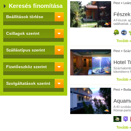
Pest
»
Leán
Keresés finomítása
Fészek
Beállítások törlése
A Fészek ap
találhatóak. 
Csillagok szerint
Tovább 
Szállástípus szerint
Pest
»
Száz
Hotel T
Fizetőeszköz szerint
Százhalombat
kilométerre 
Tovább 
Szolgáltatások szerint
Pest
»
Buda
Aquamar
A 40 szobás
Római-parton
Tovább 